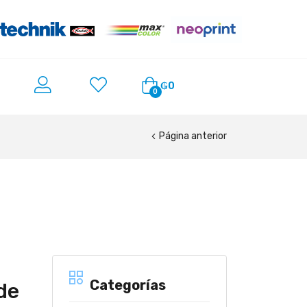
₲
0
0
Página anterior
Categorías
de