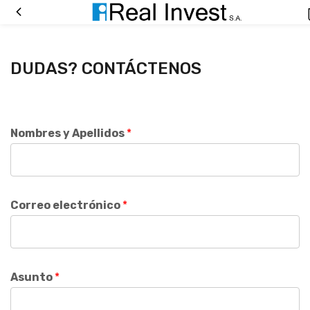
DUDAS? CONTÁCTENOS
Nombres y Apellidos
*
Correo electrónico
*
N
Asunto
*
o
m
b