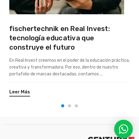
fischertechnik en Real Invest:
C
tecnología educativa que
M
construye el futuro
R
En Real Invest creemos en el poder de la educación práctica,
La
creativa y transformadora. Por eso, dentro de nuestro
fu
portafolio de marcas destacadas, contamos ...
co
Leer Más
L