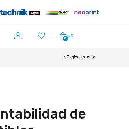
₲
0
0
Página anterior
entabilidad de