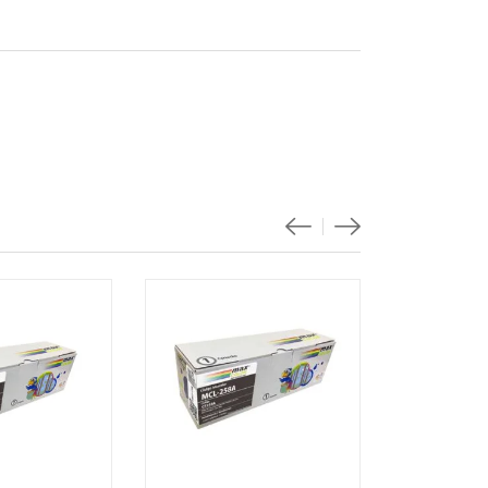
Destacad
-20%