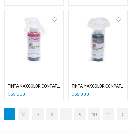
Añadir al carrito
Añadir al carrito
TINTA MAXCOLOR COMPATIBLE CON EPSON 664 MAGENTA
TINTA MAXCOLOR COMPATIBLE CON EPSON 664 NEGRO
₲
55.000
₲
55.000
1
2
3
4
…
9
10
11