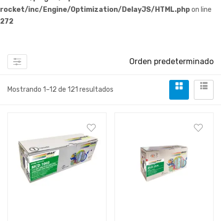
rocket/inc/Engine/Optimization/DelayJS/HTML.php
on line
272
Orden predeterminado
Mostrando 1–12 de 121 resultados
Añadir al carrito
Leer más