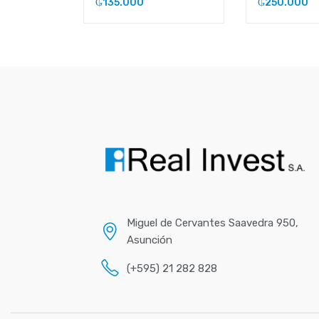
₲
135.000
₲
250.000
Miguel de Cervantes Saavedra 950,
Asunción
(+595) 21 282 828