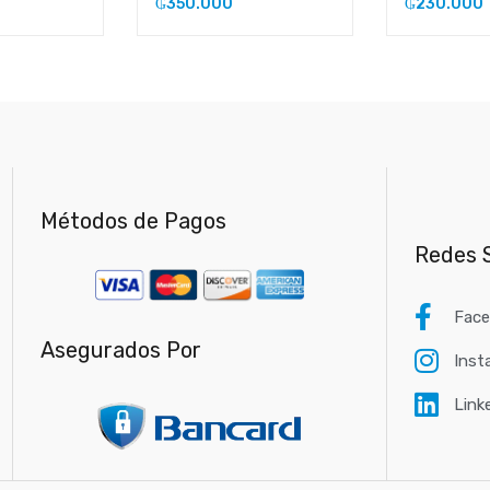
₲
350.000
₲
230.000
Métodos de Pagos
Redes S
Fac
Asegurados Por
Inst
Link