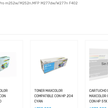
Jet Pro m252w/M252n;MFP M277dw/W277n F402
Sin
OLOR
TONER MAXCOLOR
CARTUCHO 
 CON
COMPATIBLE CON HP 204
MAXCOLOR 
0
CYAN
CON HP 51X