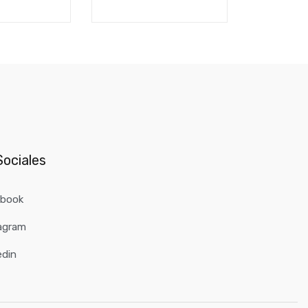
₲
250.00
ociales
ebook
agram
edin