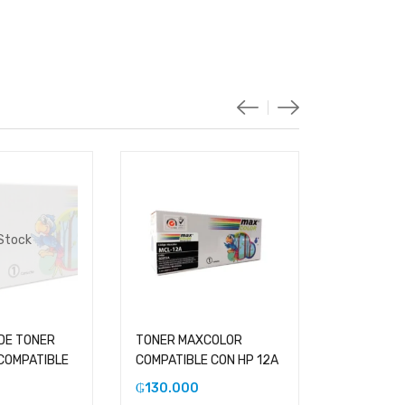
 Stock
DE TONER
TONER MAXCOLOR
TONER MA
COMPATIBLE
COMPATIBLE CON HP 12A
COMPATIB
BROHTER 
₲
130.000