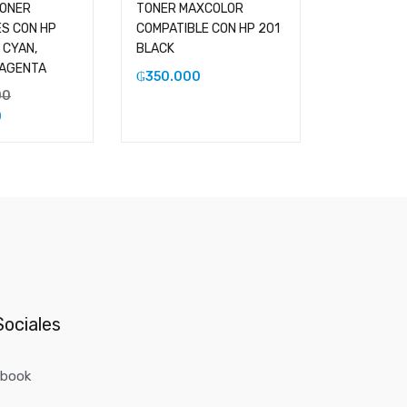
TONER
TONER MAXCOLOR
JUEGO DE
S CON HP
COMPATIBLE CON HP 201
COMPATIBL
 CYAN,
BLACK
204 NEGRO
MAGENTA
YELLOW Y
₲
350.000
00
₲
1.400.
0
₲
1.120.0
ociales
ebook