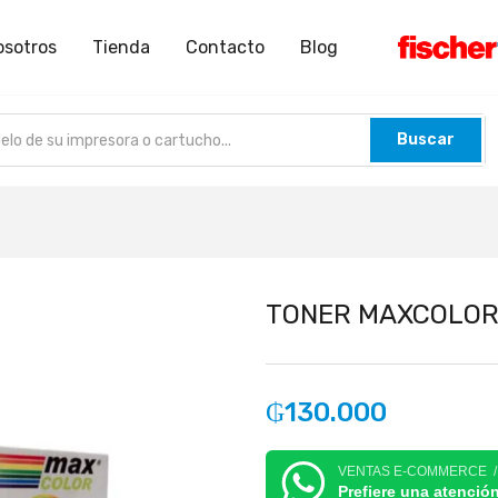
osotros
Tienda
Contacto
Blog
Buscar
TONER MAXCOLOR 
₲
130.000
VENTAS E-COMMERCE 
Prefiere una atenció