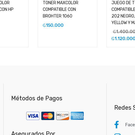
OLOR
TONER MAXCOLOR
JUEGO DE 
CON HP
COMPATIBLE CON
COMPATIBLE
BROHTER 1060
202 NEGRO,
YELLOW Y 
₲
150.000
₲
1.400.0
₲
1.120.00
Métodos de Pagos
Redes S
Fac
Asegurados Por