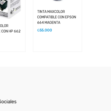
TINTA MAXCOLOR
TINTA MA
COMPATIBLE CON EPSON
COMPATIB
664 MAGENTA
664 CYAN
COLOR
₲
55.000
₲
55.000
 CON HP 662
ociales