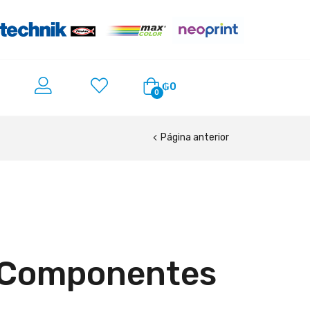
₲
0
0
Página anterior
s Componentes