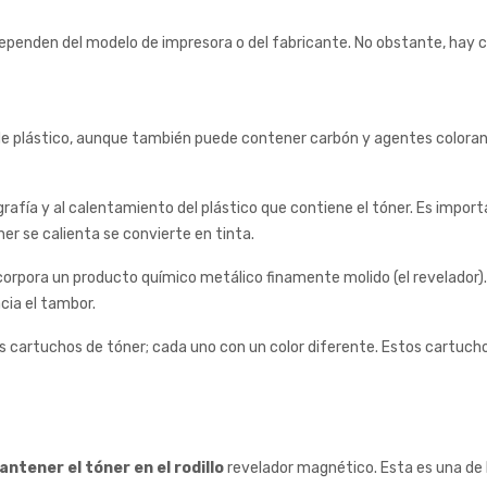
 dependen del modelo de impresora o del fabricante. No obstante, ha
de plástico, aunque también puede contener carbón y agentes colora
afía y al calentamiento del plástico que contiene el tóner. Es import
er se calienta se convierte en tinta.
 incorpora un producto químico metálico finamente molido (el revelado
cia el tambor.
s cartuchos de tóner; cada uno con un color diferente. Estos cartucho
antener el tóner en el rodillo
revelador magnético. Esta es una de