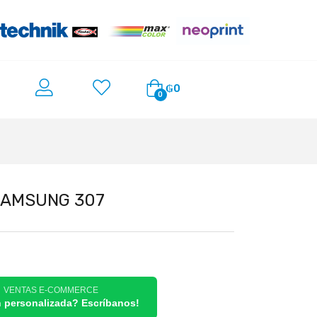
₲
0
0
SAMSUNG 307
/ VENTAS E-COMMERCE
n personalizada? Escríbanos!