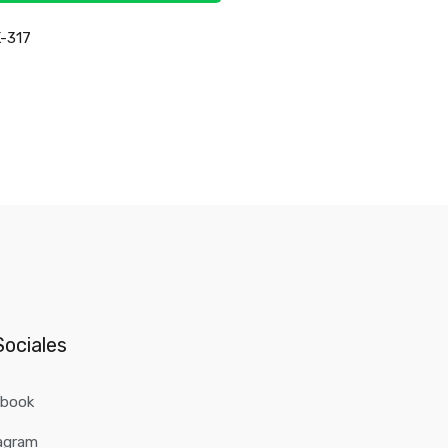
-317
ociales
ebook
agram