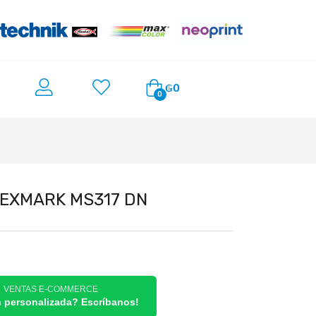
₲
0
0
LEXMARK MS317 DN
/ VENTAS E-COMMERCE
n personalizada? Escríbanos!