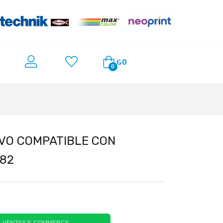
₲
0
0
VO COMPATIBLE CON
182