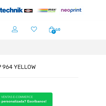
₲
0
0
P 964 YELLOW
/ VENTAS E-COMMERCE
n personalizada? Escríbanos!