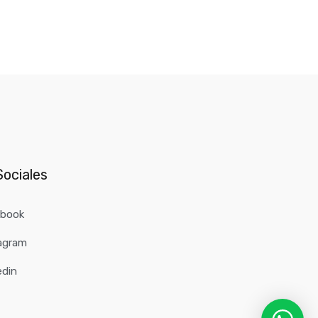
ociales
ebook
agram
edin