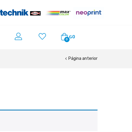
₲
0
0
Página anterior